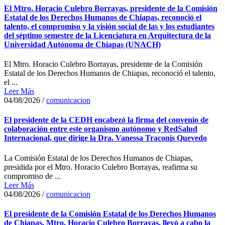
El Mtro. Horacio Culebro Borrayas, presidente de la Comisión
Estatal de los Derechos Humanos de Chiapas, reconoció el
talento, el compromiso y la visión social de las y los estudiantes
del séptimo semestre de la Licenciatura en Arquitectura de la
Universidad Autónoma de Chiapas (UNACH)
El Mtro. Horacio Culebro Borrayas, presidente de la Comisión
Estatal de los Derechos Humanos de Chiapas, reconoció el talento,
el ...
Leer Más
04/08/2026
/
comunicacion
El presidente de la CEDH encabezó la firma del convenio de
colaboración entre este organismo autónomo y RedSalud
Internacional, que dirige la Dra. Vanessa Traconis Quevedo
La Comisión Estatal de los Derechos Humanos de Chiapas,
presidida por el Mtro. Horacio Culebro Borrayas, reafirma su
compromiso de ...
Leer Más
04/08/2026
/
comunicacion
El presidente de la Comisión Estatal de los Derechos Humanos
de Chiapas, Mtro. Horacio Culebro Borrayas, llevó a cabo la