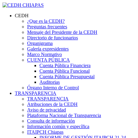
CEDH
¿Que es la CEDH?
Preguntas frecuentes
Mensaje del Presidente de la CEDH
Directorio de funcionarios
Organigrama
Galería expresidentes
Marco Normativo
CUENTA PÚBLICA
Cuenta Pública Financiera
Cuenta Pública Funcional
Cuenta Pública Presupuestal
Auditorias
Órgano Interno de Control
TRANSPARENCIA
TRANSPARENCIA
Atribuciones de la CEDH
Aviso de privacidad
Plataforma Nacional de Transparencia
Consulta de información
Información común y específica
ITAIPCH Chiapas
INFORME DE GESTIÓN ITAIPCH 21-24