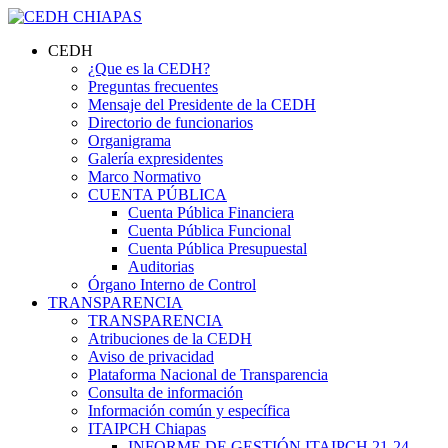
CEDH
¿Que es la CEDH?
Preguntas frecuentes
Mensaje del Presidente de la CEDH
Directorio de funcionarios
Organigrama
Galería expresidentes
Marco Normativo
CUENTA PÚBLICA
Cuenta Pública Financiera
Cuenta Pública Funcional
Cuenta Pública Presupuestal
Auditorias
Órgano Interno de Control
TRANSPARENCIA
TRANSPARENCIA
Atribuciones de la CEDH
Aviso de privacidad
Plataforma Nacional de Transparencia
Consulta de información
Información común y específica
ITAIPCH Chiapas
INFORME DE GESTIÓN ITAIPCH 21-24