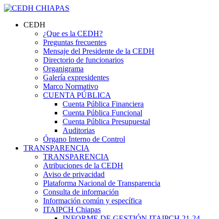
CEDH
¿Que es la CEDH?
Preguntas frecuentes
Mensaje del Presidente de la CEDH
Directorio de funcionarios
Organigrama
Galería expresidentes
Marco Normativo
CUENTA PÚBLICA
Cuenta Pública Financiera
Cuenta Pública Funcional
Cuenta Pública Presupuestal
Auditorias
Órgano Interno de Control
TRANSPARENCIA
TRANSPARENCIA
Atribuciones de la CEDH
Aviso de privacidad
Plataforma Nacional de Transparencia
Consulta de información
Información común y específica
ITAIPCH Chiapas
INFORME DE GESTIÓN ITAIPCH 21-24