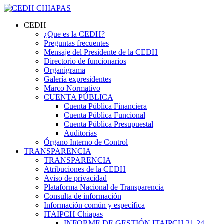
CEDH
¿Que es la CEDH?
Preguntas frecuentes
Mensaje del Presidente de la CEDH
Directorio de funcionarios
Organigrama
Galería expresidentes
Marco Normativo
CUENTA PÚBLICA
Cuenta Pública Financiera
Cuenta Pública Funcional
Cuenta Pública Presupuestal
Auditorias
Órgano Interno de Control
TRANSPARENCIA
TRANSPARENCIA
Atribuciones de la CEDH
Aviso de privacidad
Plataforma Nacional de Transparencia
Consulta de información
Información común y específica
ITAIPCH Chiapas
INFORME DE GESTIÓN ITAIPCH 21-24