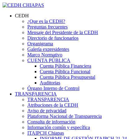
CEDH
¿Que es la CEDH?
Preguntas frecuentes
Mensaje del Presidente de la CEDH
Directorio de funcionarios
Organigrama
Galería expresidentes
Marco Normativo
CUENTA PÚBLICA
Cuenta Pública Financiera
Cuenta Pública Funcional
Cuenta Pública Presupuestal
Auditorias
Órgano Interno de Control
TRANSPARENCIA
TRANSPARENCIA
Atribuciones de la CEDH
Aviso de privacidad
Plataforma Nacional de Transparencia
Consulta de información
Información común y específica
ITAIPCH Chiapas
INFORME DE GESTIÓN ITAIPCH 21-24